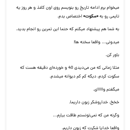
میخوام برم ادامه تاریخ رو بنویسم روی اون کاغذ و هر روز یه
تایمی رو به
«سکوت»
اختصاص بدم.
به شما هم پیشنهاد میکنم که حتما این تمرین رو انجام بدید.
میدونی… واقعا سخته ها!
باور کن.
مثلا زمانی که من می‌دیدی 40 و خورده‌ای دقیقه هست که
سکوت کردم، دیگه کم کم دیوانه میشدم.
میگفتم وااااای.
خخخ. خداروشکر زبون داریما.
وگرنه من که نمی‌تونستم طاقت بیارم…
واقعا خدایا شکرت که زبون داریم.