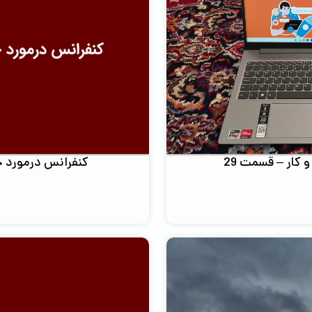
کار – قسمت 29
کنفرانس درمورد خوا